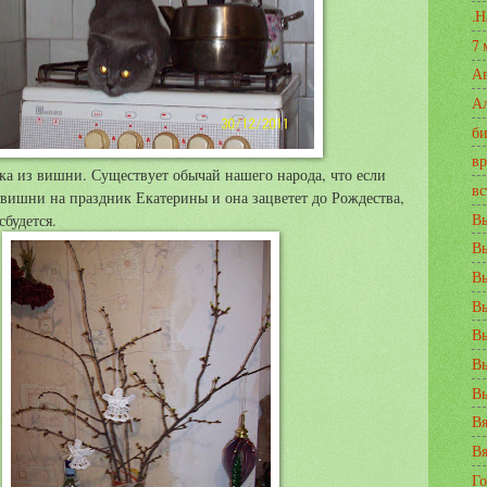
.Н
7 
А
А
би
вр
ка из вишни. Существует обычай нашего народа, что если
вс
 вишни на праздник Екатерины и она зацветет до Рождества,
Вы
сбудется.
В
В
Вы
В
Вы
В
Вя
Вя
Го