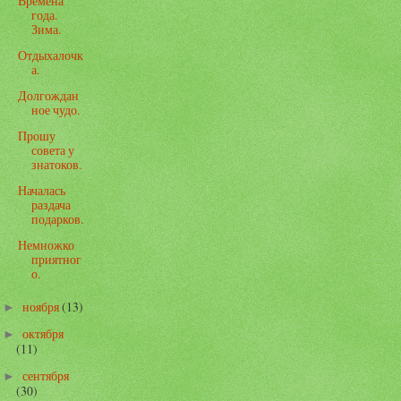
Времена
года.
Зима.
Отдыхалочк
а.
Долгождан
ное чудо.
Прошу
совета у
знатоков.
Началась
раздача
подарков.
Немножко
приятног
о.
ноября
(13)
►
октября
►
(11)
сентября
►
(30)