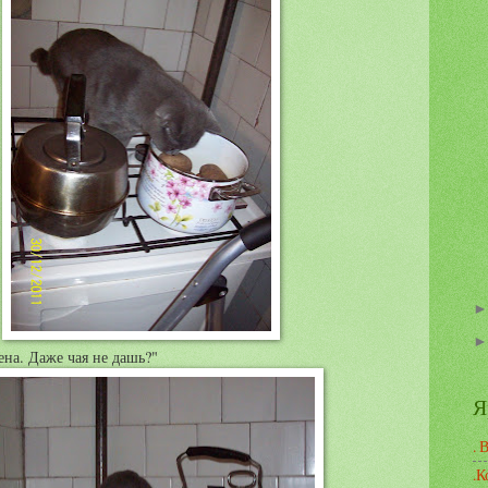
на. Даже чая не дашь?"
Я
. 
.К