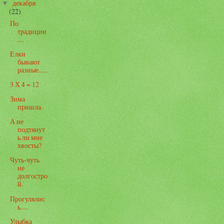
декабря
▼
(22)
По
традиции
....
Елки
бывают
разные......
3 Х 4 = 12
Зима
пришла.
А не
подтянут
ь ли мне
хвосты?
Чуть-чуть
не
долгостро
й.
Прогулялис
ь.....
Улыбка