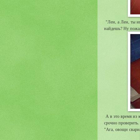
"Лен, а Лен, ты и
найдешь? Ну пожал
А в это время из 
срочно проверить.
"Ага, овощи свари