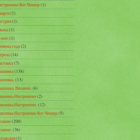
астроение.Кот Чешир
(1)
марта
(1)
встрия
(1)
льпы
(1)
знес
(1)
емена года
(2)
треча
(14)
ставка
(7)
ышивка
(138)
ышивка.
(13)
шивка. Вязание.
(6)
ышивка.Настроение
(2)
шивка.Настроение.
(12)
ышивка.Настроение.Кот Чешир
(5)
зание
(200)
зание.
(36)
лландия
(1)