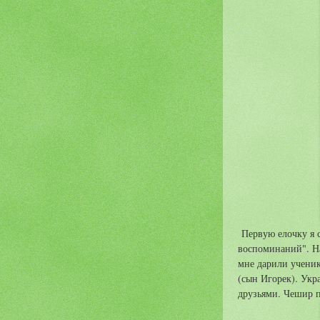
Первую елочку я с
воспоминаний". Н
мне дарили ученик
(сын Игорек). Укр
друзьями. Чешир п