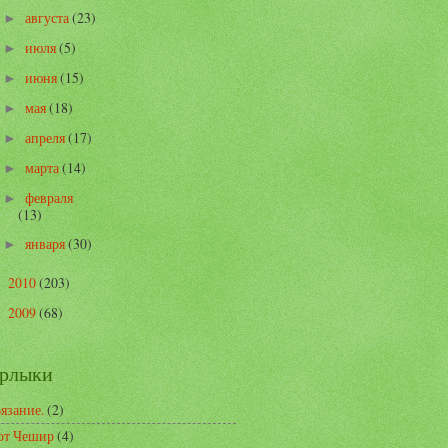
августа
(23)
►
июля
(5)
►
июня
(15)
►
мая
(18)
►
апреля
(17)
►
марта
(14)
►
февраля
►
(13)
января
(30)
►
2010
(203)
►
2009
(68)
►
рлыки
Вязание.
(2)
от Чешир
(4)