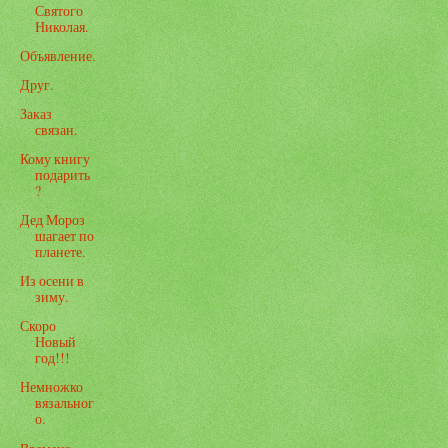
Святого
Николая.
Объявление.
Друг.
Заказ
связан.
Кому книгу
подарить
?
Дед Мороз
шагает по
планете.
Из осени в
зиму.
Скоро
Новый
год!!!
Немножко
вязальног
о.