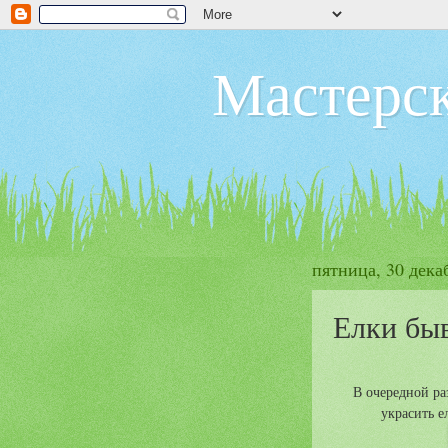
Мастерск
пятница, 30 декаб
Елки быв
В очередной ра
украсить ел